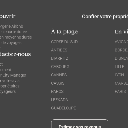
Confier votre propri
ouvrir
rgerie Airbnb
en courte durée
À la plage
En vi
 en moyenne durée
CORSE DU SUD
AVIGN
t de voyages
e
ANTIBES
BORDE
tactez-nous
BIARRITZ
DISNE
ct
CABOURG
LILLE
tement
CANNES
LYON
r City Manager
 votre avis
CASSIS
MARSE
opriétaires
oyageurs
PAROS
PARIS
LEFKADA
GUADELOUPE
Estimez vos revenus