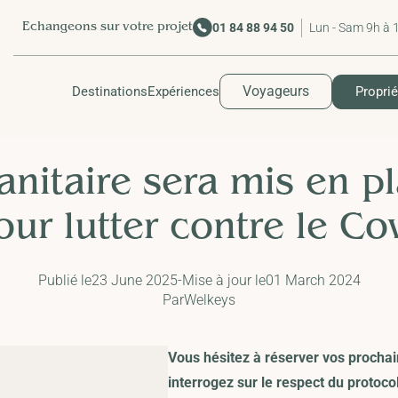
Lun - Sam 9h à 
01 84 88 94 50
Echangeons sur votre projet
Voyageurs
Destinations
Expériences
Proprié
anitaire sera mis en p
our lutter contre le Co
Publié le
23 June 2025
-
Mise à jour le
01 March 2024
Par
Welkeys
Vous hésitez à réserver vos proch
interrogez sur le respect du protocol