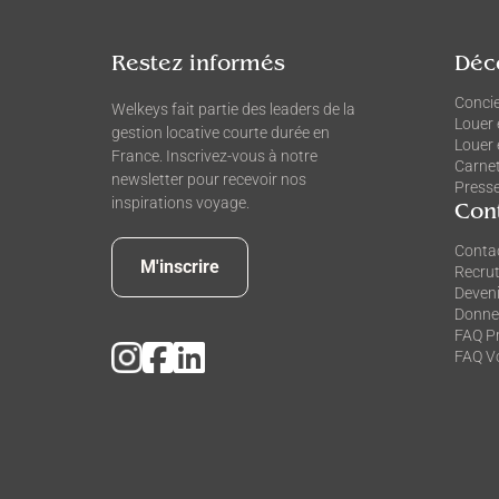
Restez informés
Déc
Concie
Welkeys fait partie des leaders de la
Louer 
gestion locative courte durée en
Louer
France. Inscrivez-vous à notre
Carne
newsletter pour recevoir nos
Press
inspirations voyage.
Con
Conta
M'inscrire
Recru
Deveni
Donner
FAQ Pr
FAQ V