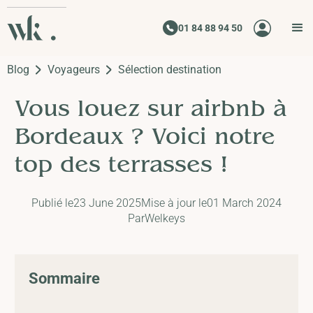
01 84 88 94 50
Blog
Voyageurs
Sélection destination
Vous louez sur airbnb à
Bordeaux ? Voici notre
top des terrasses !
Publié le
23 June 2025
Mise à jour le
01 March 2024
Par
Welkeys
Sommaire