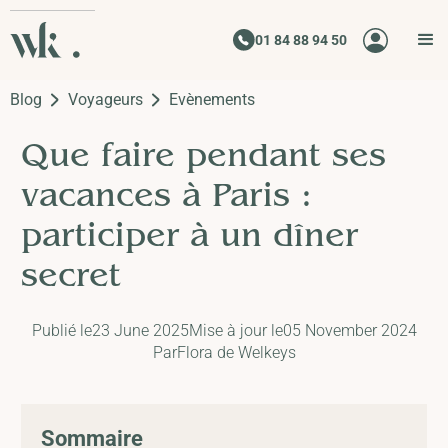
01 84 88 94 50
Blog
Voyageurs
Evènements
Que faire pendant ses
vacances à Paris :
participer à un dîner
secret
Publié le
23 June 2025
Mise à jour le
05 November 2024
Par
Flora de Welkeys
Sommaire