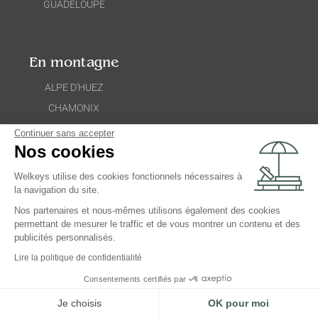
GUADELOUPE
En montagne
ALPE D'HUEZ
CHAMONIX
LA CLUSAZ
Continuer sans accepter
Nos cookies
MEGÈVE
PRAZ-SUR-ARLY
Welkeys utilise des cookies fonctionnels nécessaires à
la navigation du site.
MERIBEL
Nos partenaires et nous-mêmes utilisons également des cookies
LA SUISSE
permettant de mesurer le traffic et de vous montrer un contenu et des
publicités personnalisés.
Estimez vos revenus
Lire la politique de confidentialité
Consentements certifiés par
Je choisis
OK pour moi