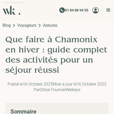
01 84 88 94 50
Blog
Voyageurs
Astuces
Que faire à Chamonix
en hiver : guide complet
des activités pour un
séjour réussi
Publié le
16 October 2025
Mise à jour le
16 October 2025
Par
Chloé Fournier
Welkeys
Sommaire