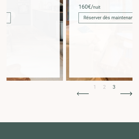
160
€/
nuit
Réserver dès maintenant
Slide 3 of 3.
1
2
3