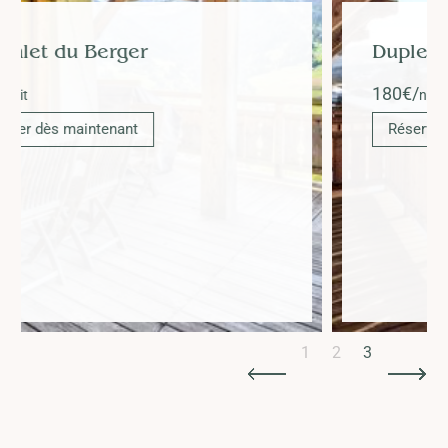
Duplex Aravis
180
€/
nuit
Réserver dès maintenant
Slide 3 of 3.
1
2
3