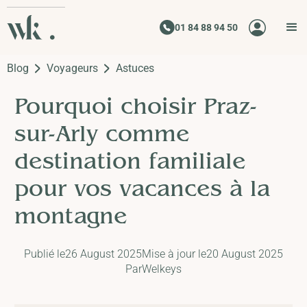
01 84 88 94 50
Blog
Voyageurs
Astuces
Pourquoi choisir Praz-
sur-Arly comme
destination familiale
pour vos vacances à la
montagne
Publié le
26 August 2025
Mise à jour le
20 August 2025
Par
Welkeys