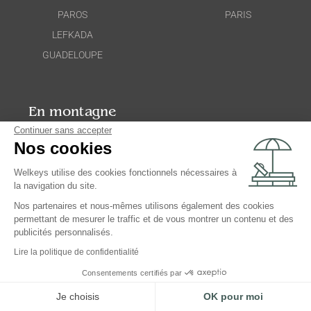
PAROS
PARIS
LEFKADA
GUADELOUPE
En montagne
Continuer sans accepter
ALPE D'HUEZ
Nos cookies
CHAMONIX
Welkeys utilise des cookies fonctionnels nécessaires à
LA CLUSAZ
la navigation du site.
MEGÈVE
Nos partenaires et nous-mêmes utilisons également des cookies
PRAZ-SUR-ARLY
permettant de mesurer le traffic et de vous montrer un contenu et des
publicités personnalisés.
MERIBEL
Lire la politique de confidentialité
LA SUISSE
Consentements certifiés par
Je choisis
OK pour moi
Estimez vos revenus