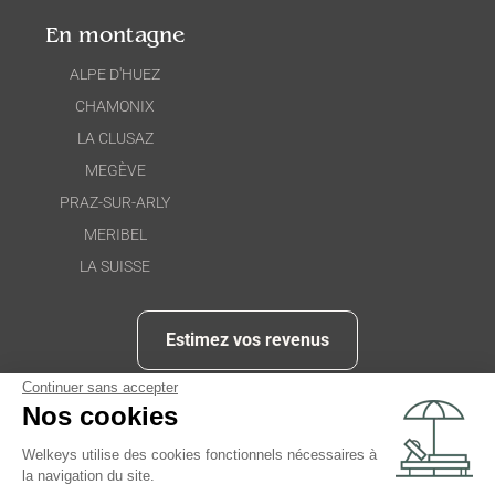
En montagne
ALPE D'HUEZ
CHAMONIX
LA CLUSAZ
MEGÈVE
PRAZ-SUR-ARLY
MERIBEL
LA SUISSE
Estimez vos revenus
Continuer sans accepter
Nos cookies
Welkeys utilise des cookies fonctionnels nécessaires à
© 2026 welkeys.com. Tous droits réservés.
la navigation du site.