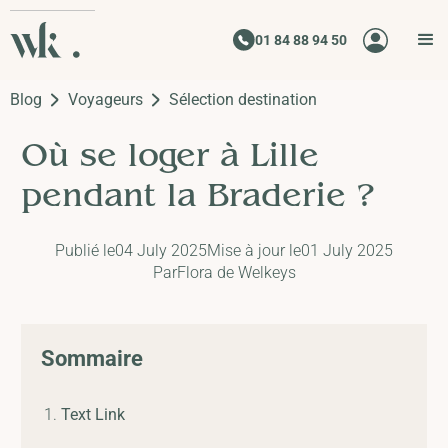
01 84 88 94 50
Blog
Voyageurs
Sélection destination
Où se loger à Lille
pendant la Braderie ?
Publié le
04 July 2025
Mise à jour le
01 July 2025
Par
Flora de Welkeys
Sommaire
Text Link