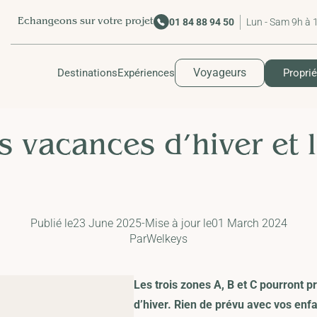
Lun - Sam 9h à 
01 84 88 94 50
Echangeons sur votre projet
Voyageurs
Destinations
Expériences
Proprié
s vacances d’hiver et l
Publié le
23 June 2025
-
Mise à jour le
01 March 2024
Par
Welkeys
Les
trois zones A, B et C
pourront pr
d’hiver. Rien de prévu avec vos enf