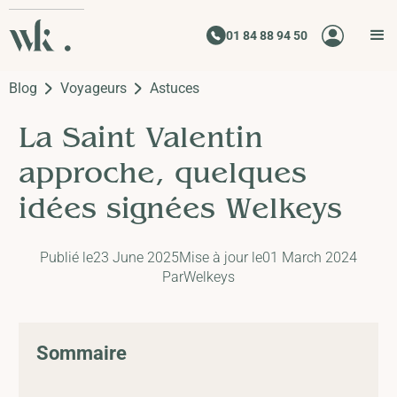
01 84 88 94 50
Blog
Voyageurs
Astuces
La Saint Valentin
approche, quelques
idées signées Welkeys
Publié le
23 June 2025
Mise à jour le
01 March 2024
Par
Welkeys
Sommaire