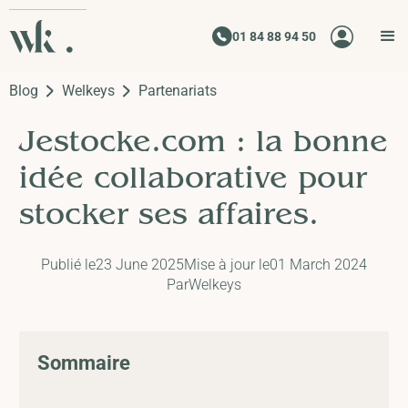
01 84 88 94 50
Blog
Welkeys
Partenariats
Jestocke.com : la bonne
idée collaborative pour
stocker ses affaires.
Publié le
23 June 2025
Mise à jour le
01 March 2024
Par
Welkeys
Sommaire