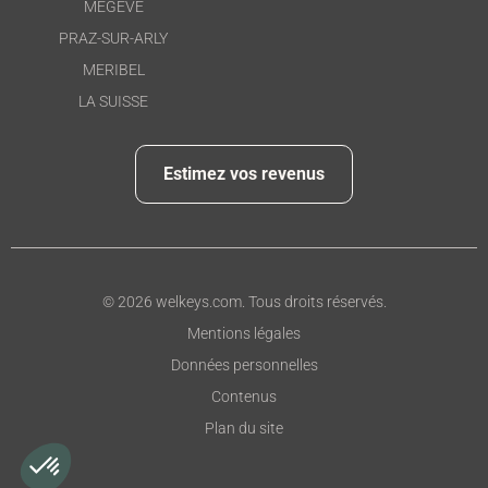
MEGÈVE
PRAZ-SUR-ARLY
MERIBEL
LA SUISSE
Estimez vos revenus
inuer sans accepter
s cookies
eys utilise des cookies fonctionnels nécessaires à
© 2026 welkeys.com. Tous droits réservés.
avigation du site.
Mentions légales
partenaires et nous-mêmes utilisons également des cookies
ettant de mesurer le traffic et de vous montrer un contenu et des
Données personnelles
icités personnalisés.
Contenus
la politique de confidentialité
Plan du site
Consentements certifiés par
Je choisis
OK pour moi