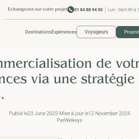
Lun - Sam 9h à 
01 84 88 94 50
Echangeons sur votre projet
Voyageurs
Destinations
Expériences
Proprié
mmercialisation de vo
nces via une stratégie
.
Publié le
23 June 2025
-
Mise à jour le
12 November 2024
Par
Welkeys