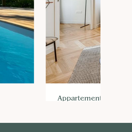
Appartement Latin
426
€/
nuit
Réserver dès maintenant