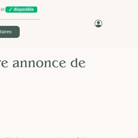
18h
taires
tre annonce de