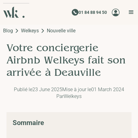
01 84 88 94 50
Blog
Welkeys
Nouvelle ville
Votre conciergerie
Airbnb Welkeys fait son
arrivée à Deauville
Publié le
23 June 2025
Mise à jour le
01 March 2024
Par
Welkeys
Sommaire