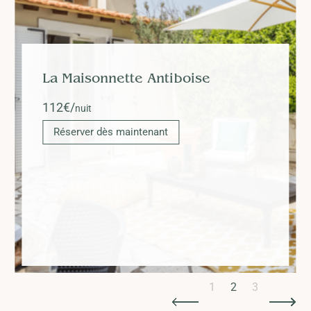
La Maisonnette Antiboise
112
€/
nuit
Réserver dès maintenant
Slide 2 of 3.
1
2
3